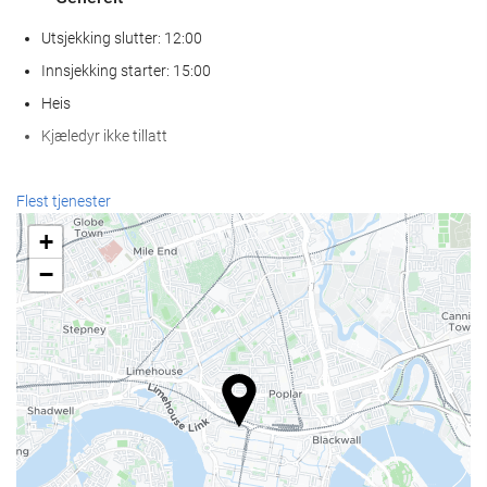
Utsjekking slutter: 12:00
Innsjekking starter: 15:00
Heis
Kjæledyr ikke tillatt
Resepsjonstjenester
Flest tjenester
Døgnåpen resepsjon
+
Bagasjeoppbevaring
−
Mat og Drikke
À la carte-restaurant
Bar
Velvære