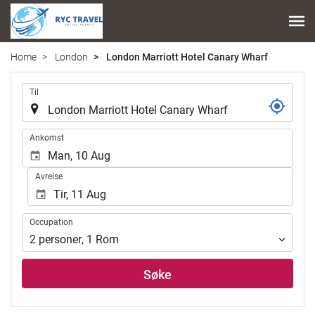
Home
London
London Marriott Hotel Canary Wharf
.
Til
.
Ankomst
Avreise
Occupation
Occupation
2
personer
,
1
Rom
Søke