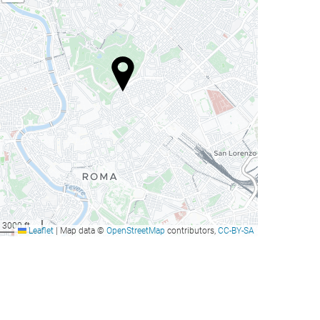
3000 ft
Leaflet
|
Map data ©
OpenStreetMap
contributors,
CC-BY-SA