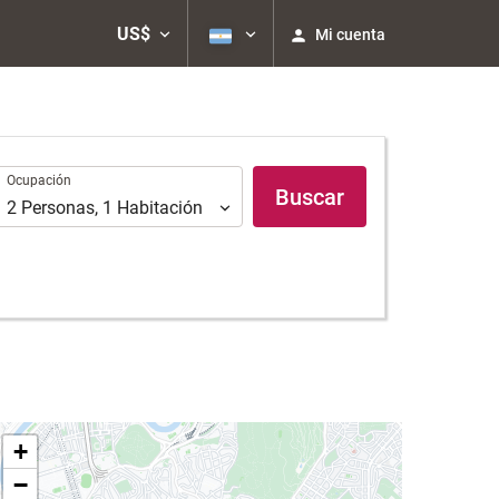
US$
Mi cuenta
Ocupación
Ocupación
Buscar
2
Personas
,
1
Habitación
+
−