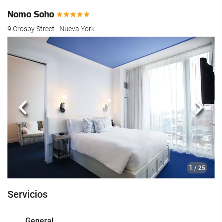
Nomo Soho
9 Crosby Street - Nueva York
Anterior
Sigui
1
/ 25
Servicios
General