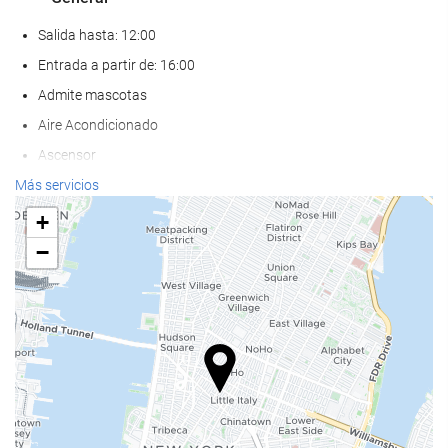
Salida hasta: 12:00
Entrada a partir de: 16:00
Admite mascotas
Aire Acondicionado
Ascensor
AAdaptado para personas con movilidad reducida
Más servicios
Habitaciones No fumadores
+
−
Servicios de recepción
Guardaequipaje
Caja fuerte
Cambio de divisa
Información turística
Comida y bebida