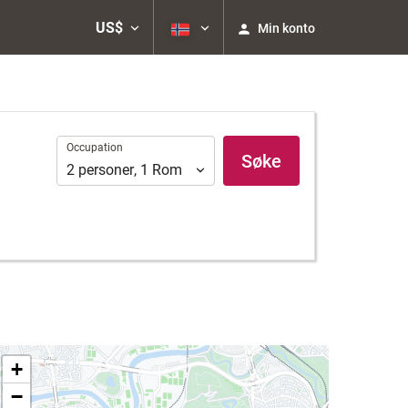
US$
Min konto
Occupation
Occupation
Søke
2
personer
,
1
Rom
+
−