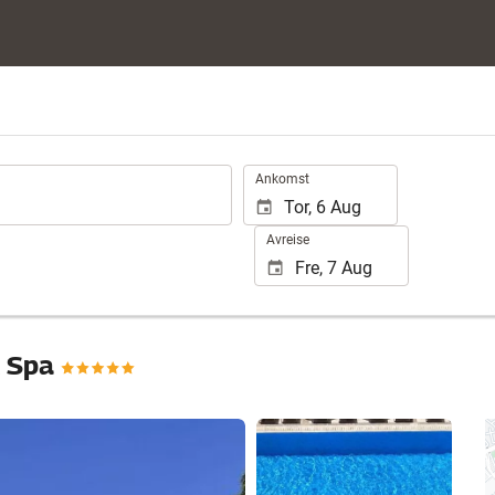
.
Ankomst
Avreise
& Spa
Se 25 bilder