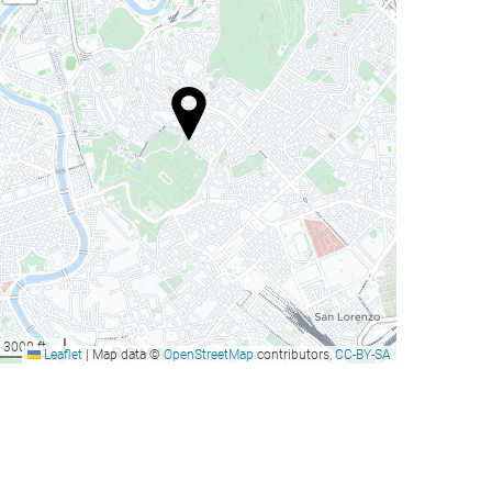
3000 ft
Leaflet
|
Map data ©
OpenStreetMap
contributors,
CC-BY-SA