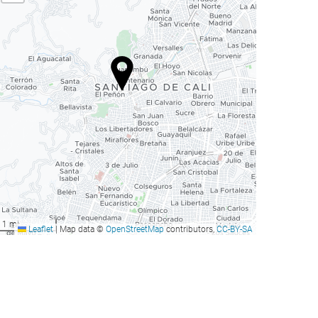
1 mi
Leaflet
|
Map data ©
OpenStreetMap
contributors,
CC-BY-SA