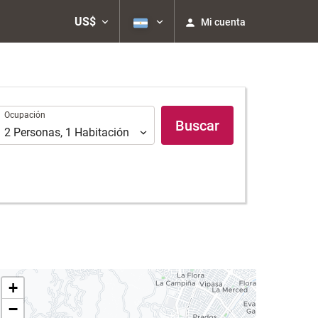
US$
Mi cuenta
Ocupación
Ocupación
Buscar
2
Personas
,
1
Habitación
+
−