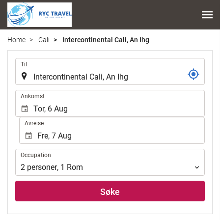
Home
Cali
Intercontinental Cali, An Ihg
.
Til
.
Ankomst
Avreise
Occupation
Occupation
2
personer
,
1
Rom
Søke