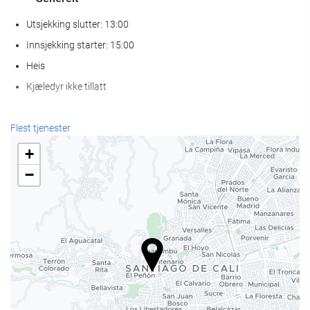
Utsjekking slutter: 13:00
Innsjekking starter: 15:00
Heis
Kjæledyr ikke tillatt
Velvære
Flest tjenester
Spa
+
Dampbad
−
Badstue
Treningsrom
Svømmebasseng
Svømmebasseng
Barnebasseng