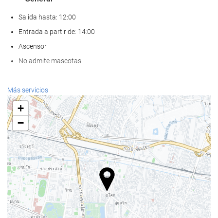
Salida hasta: 12:00
Entrada a partir de: 14:00
Ascensor
No admite mascotas
Bienestar
Más servicios
Spa
+
Hammam
−
Sauna
Gimnasio
Piscina
Piscina
Piscina infantil