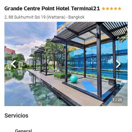
Grande Centre Point Hotel Terminal21
2, 88 Sukhumvit Soi 19 (Wattana) - Bangkok
Anterior
Sigui
1
/ 25
Servicios
General