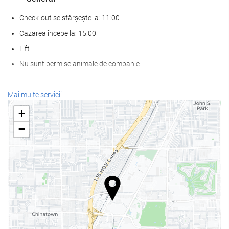
Check-out se sfârșește la: 11:00
Cazarea începe la: 15:00
Lift
Nu sunt permise animale de companie
SPA
Mai multe servicii
Spa
+
baie turcească/baie de aburi
−
Saună
Sală de fitness
Servicii de primire
recepţie deschisă nonstop
cameră de bagaje