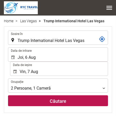
Home
Las Vegas
Trump International Hotel Las Vegas
.
Sosire în
.
Data de intrare
Data de ieșire
Ocupație
Ocupație
2
Persoane
,
1
Cameră
Căutare