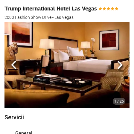
Trump International Hotel Las Vegas
2000 Fashion Show Drive - Las Vegas
Anterioară
Urmă
1
/ 25
Servicii
General