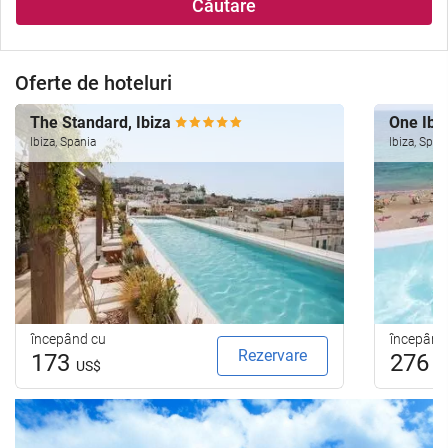
Căutare
Oferte de hoteluri
The Standard, Ibiza
One Ibi
Ibiza, Spania
Ibiza, Span
începând cu
începând
Rezervare
173
276
US$
U