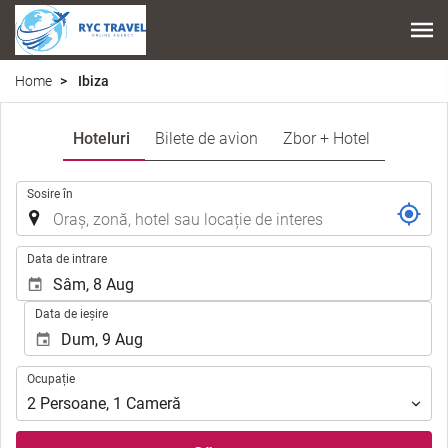
Home
Ibiza
Hoteluri
Bilete de avion
Zbor + Hotel
.
Sosire în
.
Data de intrare
Data de ieșire
Ocupație
Ocupație
2
Persoane
,
1
Cameră