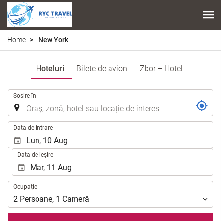
Home
New York
Hoteluri
Bilete de avion
Zbor + Hotel
.
Sosire în
.
Data de intrare
Data de ieșire
Ocupație
Ocupație
2
Persoane
,
1
Cameră