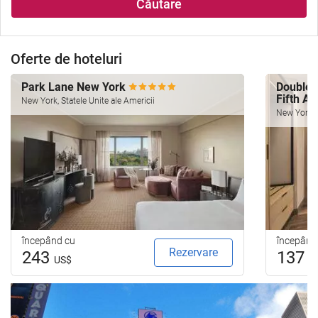
Căutare
Oferte de hoteluri
Park Lane New York
Doublet
Fifth A
New York, Statele Unite ale Americii
New York, S
începând cu
începând
Rezervare
243
137
US$
U