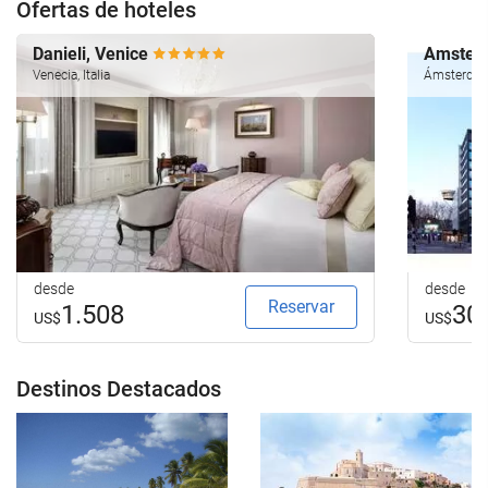
Ofertas de hoteles
Danieli, Venice
Amsterd
Venecia, Italia
Ámsterdam
desde
desde
Reservar
1.508
30
US$
US$
Destinos Destacados