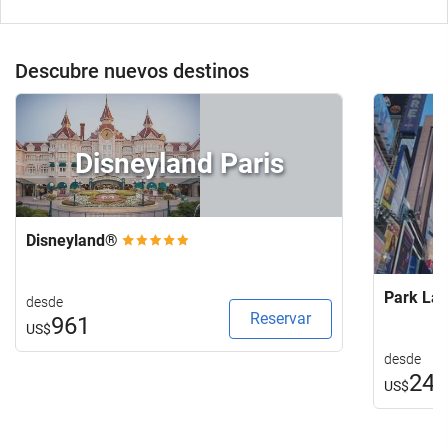
Descubre nuevos destinos
Disneyland Paris
Disneyland®
Park La
desde
Reservar
961
US$
desde
24
US$