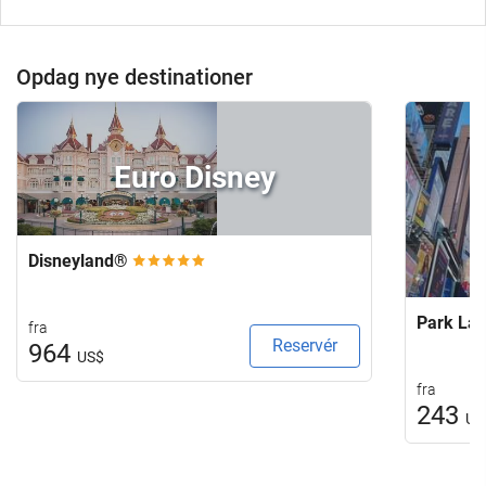
Opdag nye destinationer
Euro Disney
Disneyland®
Park La
fra
Reservér
964
US$
fra
243
US