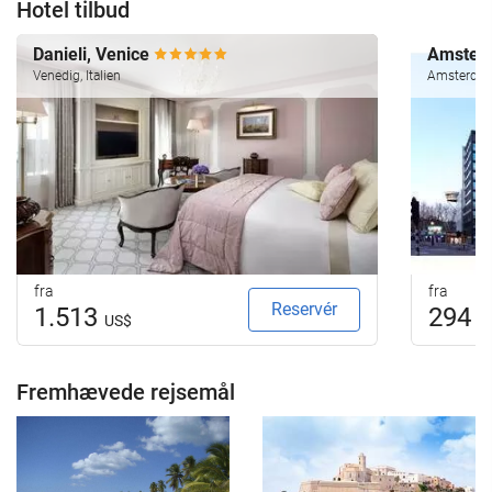
Hotel tilbud
Danieli, Venice
Amsterd
Venedig, Italien
Amsterdam
fra
fra
Reservér
1.513
294
US$
U
Fremhævede rejsemål