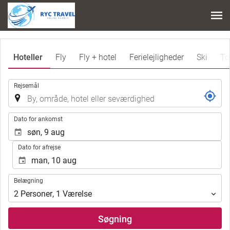
Hoteller
Fly
Fly + hotel
Ferielejligheder
Ski
To
.
Rejsemål
.
Dato for ankomst
Dato for afrejse
Belægning
Belægning
2
Personer
,
1
Værelse
Søgning