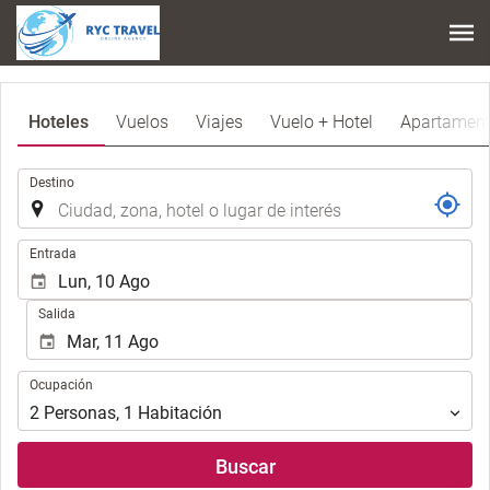
Hoteles
Vuelos
Viajes
Vuelo + Hotel
Apartamen
Introduzca
Destino
el
lugar
de
Introduzca
Entrada
destino
las
en
fechas
Salida
el
de
que
inicio
realizar
y
Ocupación
la
Ocupación
fin
búsqueda
para
2
Personas
,
1
Habitación
de
realizar
su
la
Buscar
alojamiento..
búsqueda