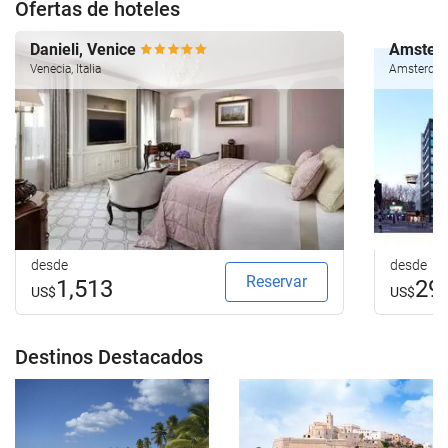
Ofertas de hoteles
Danieli, Venice
Amsterd
Venecia, Italia
Amsterdam
desde
desde
Reservar
1,513
29
US$
US$
Destinos Destacados