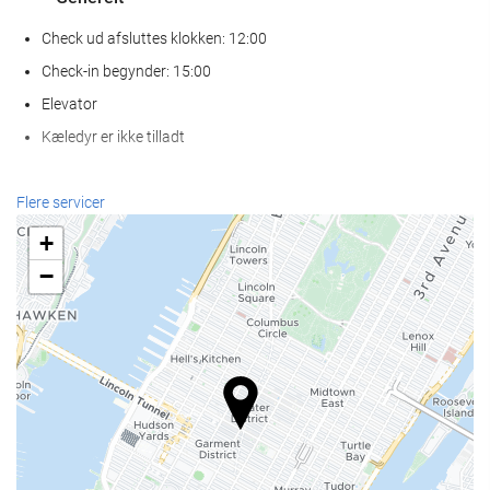
Check ud afsluttes klokken: 12:00
Check-in begynder: 15:00
Elevator
Kæledyr er ikke tilladt
Mad og drikke
Flere servicer
À la carte-restaurant
+
Bar
−
Café på stedet
Receptionen
Døgnåben reception
Bagageopbevaring
Internetadgang