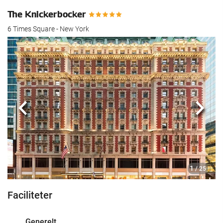
The Knickerbocker
6 Times Square - New York
Previous
Næst
1
/ 25
Faciliteter
Generelt