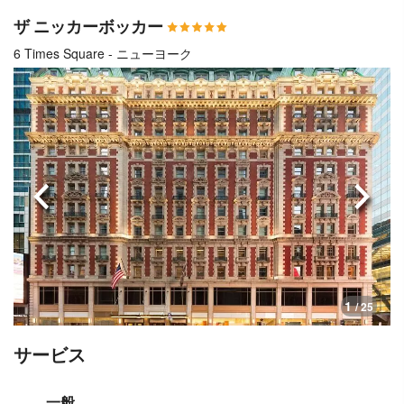
ザ ニッカーボッカー
6 Times Square - ニューヨーク
前へ
次へ
1
/ 25
サービス
一般