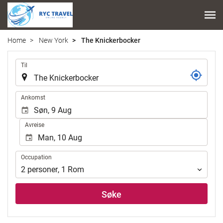
Home
New York
The Knickerbocker
.
Til
.
Ankomst
Avreise
Occupation
Occupation
2
personer
,
1
Rom
Søke