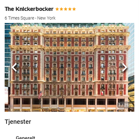
The Knickerbocker
6 Times Square - New York
Forrige
Nest
1
/ 25
Tjenester
Generelt