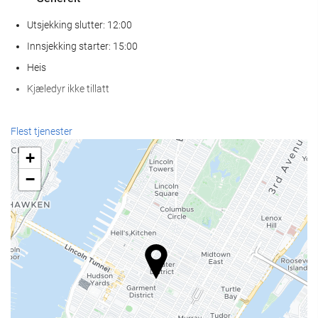
Utsjekking slutter: 12:00
Innsjekking starter: 15:00
Heis
Kjæledyr ikke tillatt
Mat og Drikke
Flest tjenester
À la carte-restaurant
+
Bar
−
Kafé på overnattingsstedet
Resepsjonstjenester
Døgnåpen resepsjon
Bagasjeoppbevaring
Internett