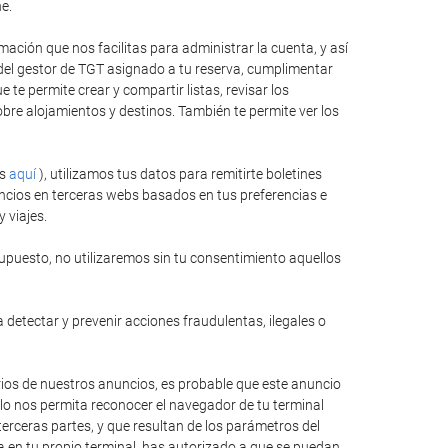
e.
ación que nos facilitas para administrar la cuenta, y así
 del gestor de TGT asignado a tu reserva, cumplimentar
te permite crear y compartir listas, revisar los
bre alojamientos y destinos. También te permite ver los
es
aquí
), utilizamos tus datos para remitirte boletines
ncios en terceras webs basados en tus preferencias e
 viajes.
upuesto, no utilizaremos sin tu consentimiento aquellos
 detectar y prevenir acciones fraudulentas, ilegales o
rios de nuestros anuncios, es probable que este anuncio
llo nos permita reconocer el navegador de tu terminal
erceras partes, y que resultan de los parámetros del
ida en tu propio terminal, has autorizado a que se puedan