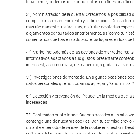
Igualmente, podemos utilizar tus datos con fines analítico
3º) Administración de la cuenta: Ofrecemos la posibilidad 
cumplir con su mantenimiento y optimización. De esa forma
más rápidamente tus facturas, disfrutar de ofertas especial
alojamientos consultados anteriormente, así como tu histór
comentarios que has enviado sobre los lugares en los que t
4º) Marketing: Además de las acciones de marketing realiz
informativos adaptados a tus gustos, presentarte conteni
intereses), así como para, de manera agregada, realizar in
5º) Investigaciones de mercado: En algunas ocasiones pode
datos personales que no podamos agregar y ?anonimizar?
6º) Detección y prevención del fraude: En la medida que la 
indeseadas.
7º) Contenidos publicitarios: Cuando accedes a un sitio we
contenga una de nuestras cookies. Con tu permiso previo, e
durante el periodo de validez de la cookie en cuestión. De
software del navegador que has utilizado al entrar o visitar