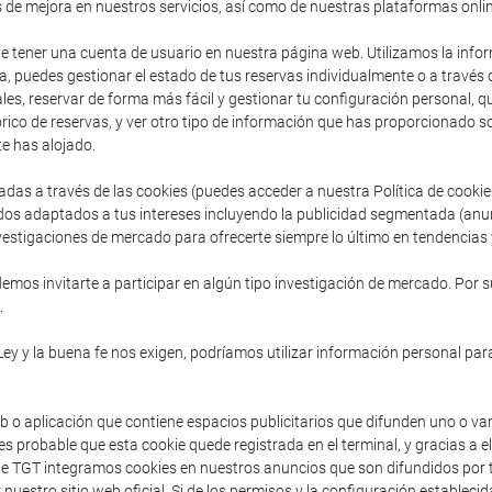
s de mejora en nuestros servicios, así como de nuestras plataformas onlin
de tener una cuenta de usuario en nuestra página web. Utilizamos la inform
, puedes gestionar el estado de tus reservas individualmente o a través
es, reservar de forma más fácil y gestionar tu configuración personal, que 
ico de reservas, y ver otro tipo de información que has proporcionado so
e has alojado.
adas a través de las cookies (puedes acceder a nuestra Política de cooki
dos adaptados a tus intereses incluyendo la publicidad segmentada (anu
vestigaciones de mercado para ofrecerte siempre lo último en tendencias y
mos invitarte a participar en algún tipo investigación de mercado. Por s
.
Ley y la buena fe nos exigen, podríamos utilizar información personal para
b o aplicación que contiene espacios publicitarios que difunden uno o va
s probable que esta cookie quede registrada en el terminal, y gracias a e
sde TGT integramos cookies en nuestros anuncios que son difundidos por t
 nuestro sitio web oficial. Si de los permisos y la configuración establec