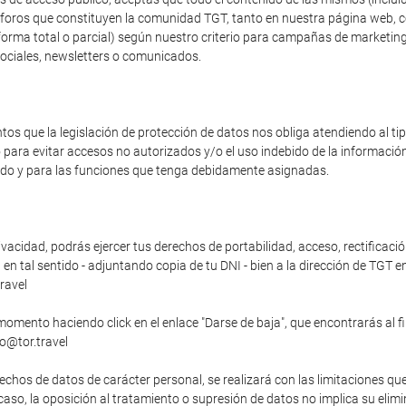
os foros que constituyen la comunidad TGT, tanto en nuestra página web, 
forma total o parcial) según nuestro criterio para campañas de marketing
sociales, newsletters o comunicados.
s que la legislación de protección de datos nos obliga atendiendo al t
o para evitar accesos no autorizados y/o el uso indebido de la informaci
zado y para las funciones que tenga debidamente asignadas.
vacidad, podrás ejercer tus derechos de portabilidad, acceso, rectificació
n tal sentido - adjuntando copia de tu DNI - bien a la dirección de TGT en
ravel
momento haciendo click en el enlace "Darse de baja", que encontrarás al f
fo@tor.travel
echos de datos de carácter personal, se realizará con las limitaciones qu
o caso, la oposición al tratamiento o supresión de datos no implica su elim