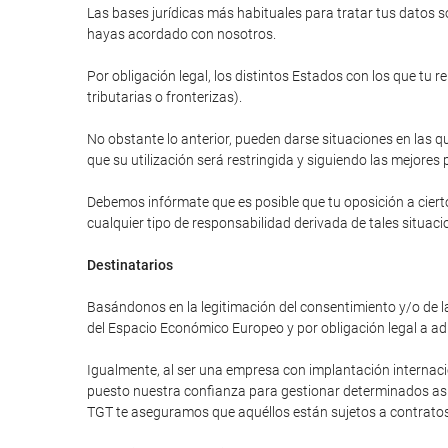
Las bases jurídicas más habituales para tratar tus datos so
hayas acordado con nosotros.
Por obligación legal, los distintos Estados con los que tu 
tributarias o fronterizas).
No obstante lo anterior, pueden darse situaciones en las qu
que su utilización será restringida y siguiendo las mejores 
Debemos infórmate que es posible que tu oposición a cierto
cualquier tipo de responsabilidad derivada de tales situaci
Destinatarios
Basándonos en la legitimación del consentimiento y/o de la
del Espacio Económico Europeo y por obligación legal a ad
Igualmente, al ser una empresa con implantación internac
puesto nuestra confianza para gestionar determinados asunt
TGT te aseguramos que aquéllos están sujetos a contratos 