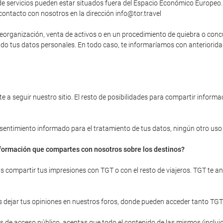
 servicios pueden estar situados fuera del Espacio Económico Europeo. 
contacto con nosotros en la dirección info@tor.travel
, reorganización, venta de activos o en un procedimiento de quiebra o con
yendo tus datos personales. En todo caso, te informaríamos con anteriori
 a seguir nuestro sitio. El resto de posibilidades para compartir informac
onsentimiento informado para el tratamiento de tus datos, ningún otro uso d
información que compartes con nosotros sobre los destinos?
ras compartir tus impresiones con TGT o con el resto de viajeros. TGT te 
 dejar tus opiniones en nuestros foros, donde pueden acceder tanto TGT
 de acceso público, aceptas que todo el contenido de las mismos (incluid