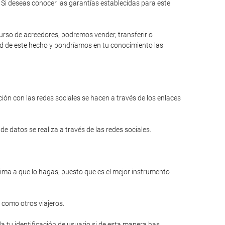
Si deseas conocer las garantías establecidas para este
curso de acreedores, podremos vender, transferir o
dad de este hecho y pondríamos en tu conocimiento las
ión con las redes sociales se hacen a través de los enlaces
e datos se realiza a través de las redes sociales.
anima a que lo hagas, puesto que es el mejor instrumento
 como otros viajeros.
a tu identificación de usuario si de esta manera has