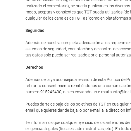
realizado el comentario), se pueda publicar en los divers
modo, aceptas y consientes que TGT pueda utilizarlos (de 
cualquier de los canales de TGT así como en plataformas 
Seguridad
Además de nuestra completa adecuación a los requerimiento
sistemas de seguridad, encriptación y de control de acces
tus datos solo pueda ser realizado por el personal autori
Derechos
Además de la ya aconsejada revisión de esta Política de Pri
retirar tu consentimiento remitiéndonos una comunicación e
número 915242400, o bien enviando un e-mail a info@tor.t
Puedes darte de baja de los boletines de TGT en cualquier 
email que quieres dar de baja, o por e-mail a la dirección in
Te informamos que cualquier ejercicio de los anteriores der
exigencias legales (fiscales, administrativas, etc.). En tod