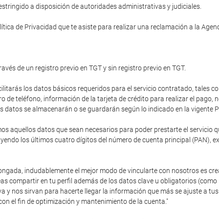
tringido a disposición de autoridades administrativas y judiciales.
ítica de Privacidad que te asiste para realizar una reclamación a la Age
ravés de un registro previo en TGT y sin registro previo en TGT.
cilitarás los datos básicos requeridos para el servicio contratado, tales c
de teléfono, información de la tarjeta de crédito para realizar el pago,
stos datos se almacenarán o se guardarán según lo indicado en la vigente P
 aquellos datos que sean necesarios para poder prestarte el servicio que
endo los últimos cuatro dígitos del número de cuenta principal (PAN), e
olongada, indudablemente el mejor modo de vincularte con nosotros es cre
as compartir en tu perfil además de los datos clave u obligatorios (como
va y nos sirvan para hacerte llegar la información que más se ajuste a 
con el fin de optimización y mantenimiento de la cuenta."